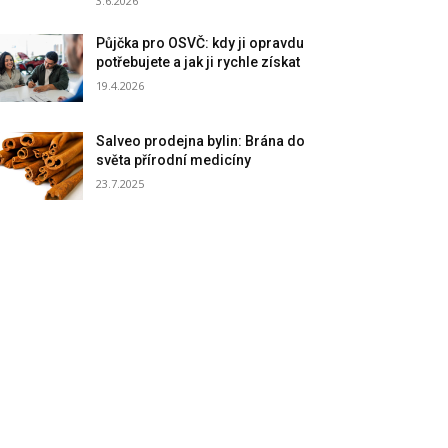
3.6.2026
Půjčka pro OSVČ: kdy ji opravdu
potřebujete a jak ji rychle získat
19.4.2026
Salveo prodejna bylin: Brána do
světa přírodní medicíny
23.7.2025