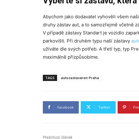
Vyberte si zástavu, kter
Abychom jako dodavatel vyhověli všem naš
druhy zástav aut, a to samozřejmě včetně z
V případě zástavy Standart je vozidlo zap
parkovišti. Při druhém typu naší zástavy
aut
užíváte dle svých potřeb. A třetí typ, typ Pr
maximálně přizpůsobíme.
TAGS
autozastaváren Praha
Facebook
Twitter
Pin
Předchozí článek