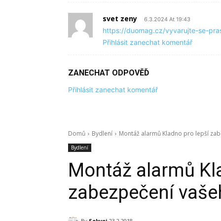
svet zeny
6.3.2024 At 19:43
https://duomag.cz/vyvarujte-se-pr
Přihlásit zanechat komentář
ZANECHAT ODPOVĚĎ
Přihlásit zanechat komentář