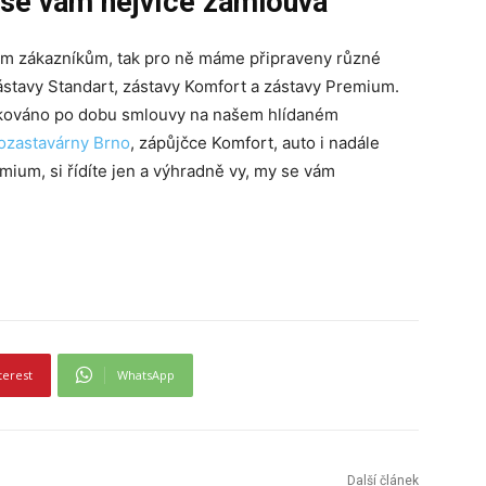
á se vám nejvíce zamlouvá
im zákazníkům, tak pro ně máme připraveny různé
ástavy Standart, zástavy Komfort a zástavy Premium.
arkováno po dobu smlouvy na našem hlídaném
ozastavárny Brno
, zápůjčce Komfort, auto i nadále
emium, si řídíte jen a výhradně vy, my se vám
terest
WhatsApp
Další článek