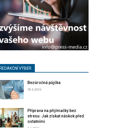
REDAKČNÍ VÝBĚR
Bezúročná půjčka
18.6.2026
Příprava na přijímačky bez
stresu: Jak získat náskok před
ostatními