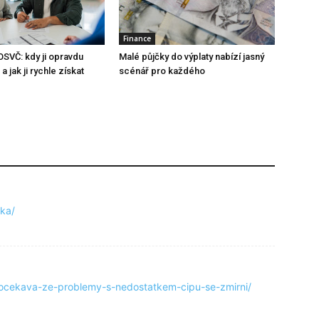
Finance
OSVČ: kdy ji opravdu
Malé půjčky do výplaty nabízí jasný
a jak ji rychle získat
scénář pro každého
vka/
n-ocekava-ze-problemy-s-nedostatkem-cipu-se-zmirni/