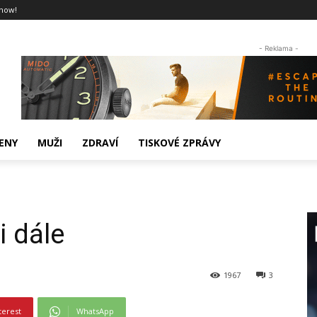
now!
- Reklama -
ENY
MUŽI
ZDRAVÍ
TISKOVÉ ZPRÁVY
i dále
1967
3
terest
WhatsApp