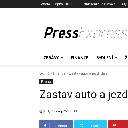
Sobota, 8 srpna, 2026
Přihlášení / Registrace
Buy 
Press
Express
ZPRÁVY
FINANCE
BYDLENÍ
Ž
Domů
Finance
Zastav auto a jezdi dále
Finance
Zastav auto a jezd
By
Sekvoj
26.2.2018
Facebook
Twitter
Pin