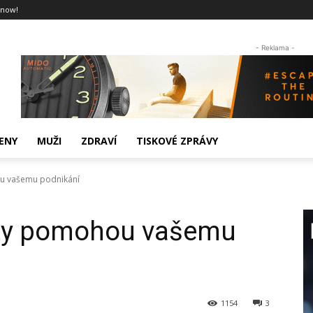
 now!
- Reklama -
ENY
MUŽI
ZDRAVÍ
TISKOVÉ ZPRÁVY
u vašemu podnikání
ty pomohou vašemu
1154
3