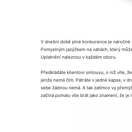
V dnešní době plné konkurence je náročné z
Pomyslným jazýčkem na vahách, který může 
Uplatnění naleznou v každém oboru.
Předkládáte klientovi smlouvu, o níž víte, 
jenže nemá čím. Pátráte v jedné kapse, v dru
sebe žádnou nemá. A tak zatímco vy přemýš
začíná pomalu vše brát jako znamení, že je 