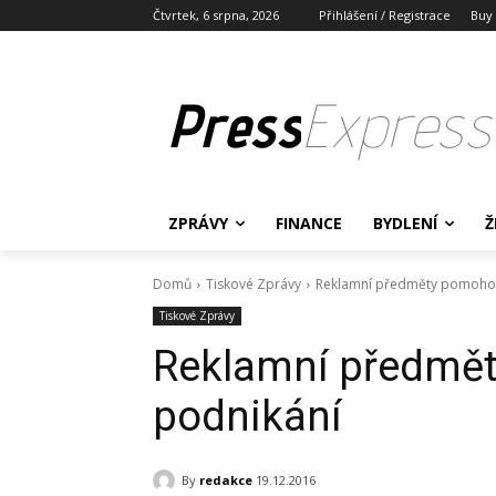
Čtvrtek, 6 srpna, 2026
Přihlášení / Registrace
Buy
Press
Express
ZPRÁVY
FINANCE
BYDLENÍ
Ž
Domů
Tiskové Zprávy
Reklamní předměty pomoho
Tiskové Zprávy
Reklamní předmě
podnikání
By
redakce
19.12.2016