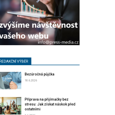
REDAKČNÍ VÝBĚR
Bezúročná půjčka
18.6.2026
Příprava na přijímačky bez
stresu: Jak získat náskok před
ostatními