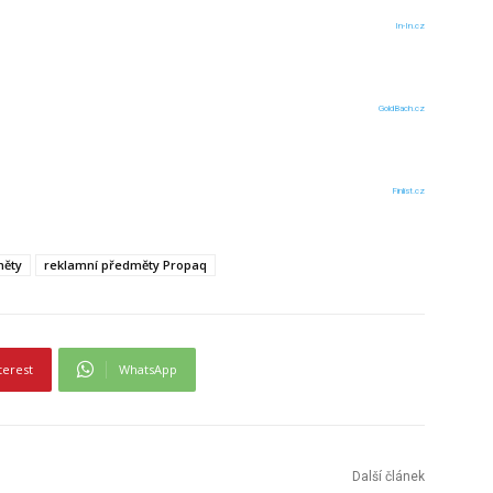
In-In.cz
GoldBach.cz
Finlist.cz
měty
reklamní předměty Propaq
terest
WhatsApp
Další článek