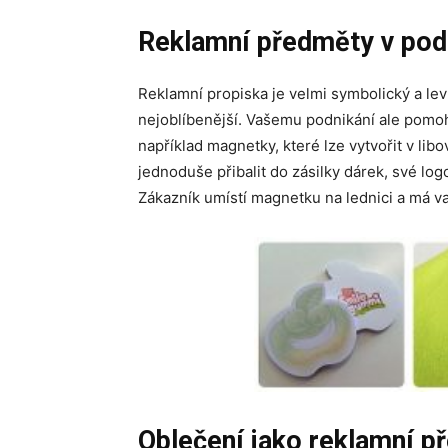
Reklamní předměty v pod
Reklamní propiska je velmi symbolický a lev
nejoblíbenější. Vašemu podnikání ale pomo
například magnetky, které lze vytvořit v li
jednoduše přibalit do zásilky dárek, své l
Zákazník umístí magnetku na lednici a má va
Oblečení jako reklamní p