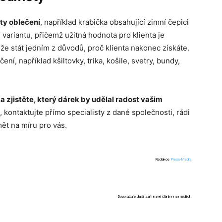
ty oblečení
, například krabička obsahující zimní čepici
í variantu, přičemž užitná hodnota pro klienta je
e stát jedním z důvodů, proč klienta nakonec získáte.
í, například kšiltovky, trika, košile, svetry, bundy,
a zjistěte, který dárek by udělal radost vašim
, kontaktujte přímo specialisty z dané společnosti, rádi
ět na míru pro vás.
Redakce
Press-Media
Doporučuje další zajímavé články na mediích