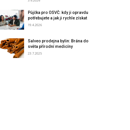
3.6.2026
Půjčka pro OSVČ: kdy ji opravdu
potřebujete a jak ji rychle získat
19.4.2026
Salveo prodejna bylin: Brána do
světa přírodní medicíny
23.7.2025