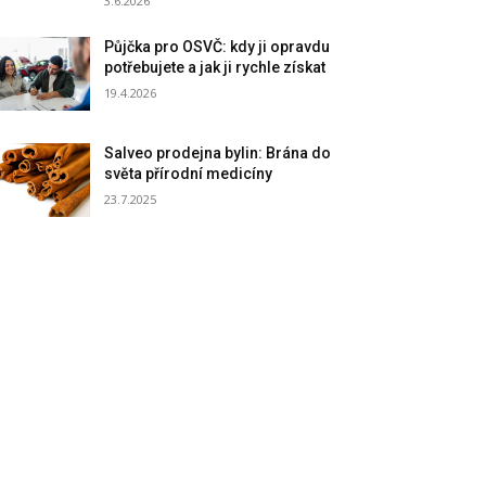
3.6.2026
Půjčka pro OSVČ: kdy ji opravdu
potřebujete a jak ji rychle získat
19.4.2026
Salveo prodejna bylin: Brána do
světa přírodní medicíny
23.7.2025