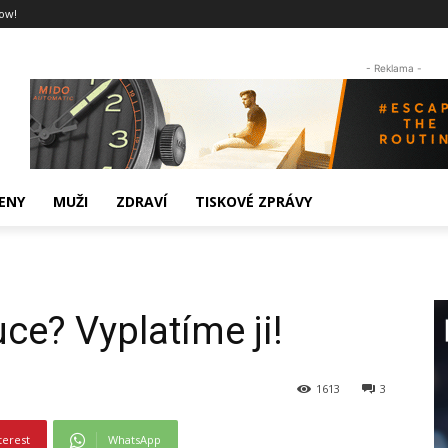
ow!
- Reklama -
ENY
MUŽI
ZDRAVÍ
TISKOVÉ ZPRÁVY
ce? Vyplatíme ji!
1613
3
terest
WhatsApp