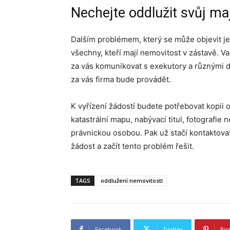
Nechejte oddlužit svůj ma
Dalším problémem, který se může objevit j
všechny, kteří mají nemovitost v zástavě. Va
za vás komunikovat s exekutory a různými d
za vás firma bude provádět.
K vyřízení žádostí budete potřebovat kopii 
katastrální mapu, nabývací titul, fotografi
právnickou osobou. Pak už stačí kontaktovat
žádost a začít tento problém řešit.
TAGS
oddlužení nemovitostí
Facebook
Twitter
Pin