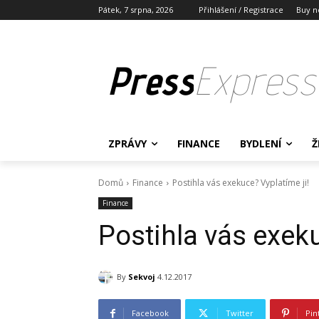
Pátek, 7 srpna, 2026
Přihlášení / Registrace
Buy n
Press
Express
ZPRÁVY
FINANCE
BYDLENÍ
Ž
Domů
Finance
Postihla vás exekuce? Vyplatíme ji!
Finance
Postihla vás exeku
By
Sekvoj
4.12.2017
Facebook
Twitter
Pin