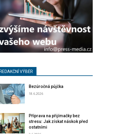
REDAKČNÍ VÝBĚR
Bezúročná půjčka
18.6.2026
Příprava na přijímačky bez
stresu: Jak získat náskok před
ostatními