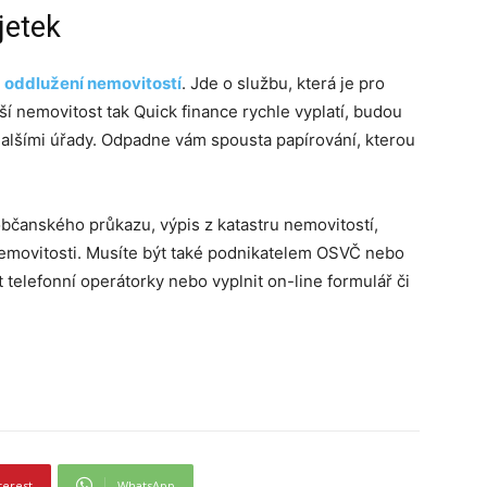
jetek
e
oddlužení nemovitostí
. Jde o službu, která je pro
ší nemovitost tak Quick finance rychle vyplatí, budou
alšími úřady. Odpadne vám spousta papírování, kterou
občanského průkazu, výpis z katastru nemovitostí,
e nemovitosti. Musíte být také podnikatelem OSVČ nebo
 telefonní operátorky nebo vyplnit on-line formulář či
terest
WhatsApp