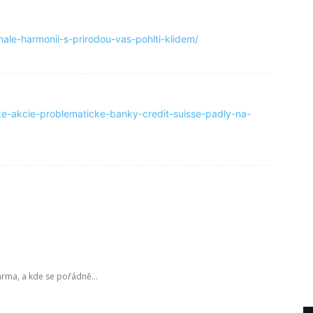
nale-harmonii-s-prirodou-vas-pohlti-klidem/
oke-akcie-problematicke-banky-credit-suisse-padly-na-