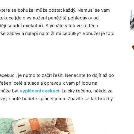
 které se bohužel může dostat každý. Nemusí se vám
 exekuce jde o vymožení peněžité pohledávky od
jí soudní exekutoři. Slýcháte v televizi o těch
še zabaví a nalepí na to žluté cedulky? Bohužel je toto
exekuci, je nutno to začít řešit. Nenechte to dojít až do
řešení celé situace a opravdu k vám přijdou na
 může být
vyplácení exekucí
. Laicky řečeno, někdo za
vy je poté budete splácet jemu. Zbavíte se tak hrozby,