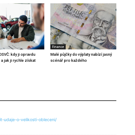
Finance
OSVČ: kdy ji opravdu
Malé půjčky do výplaty nabízí jasný
a jak ji rychle získat
scénář pro každého
it-udaje-o-velikosti-obleceni/