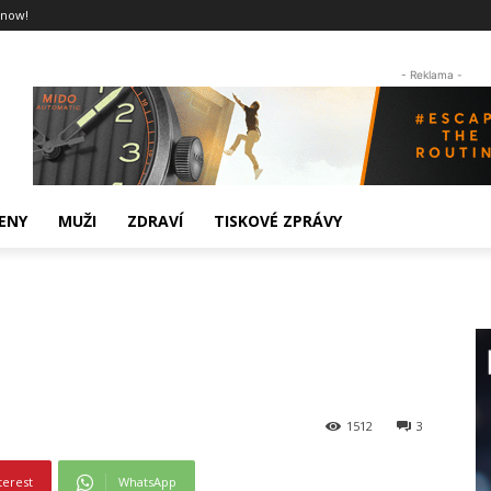
 now!
- Reklama -
ENY
MUŽI
ZDRAVÍ
TISKOVÉ ZPRÁVY
1512
3
terest
WhatsApp