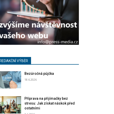
REDAKČNÍ VÝBĚR
Bezúročná půjčka
18.6.2026
Příprava na přijímačky bez
stresu: Jak získat náskok před
ostatními