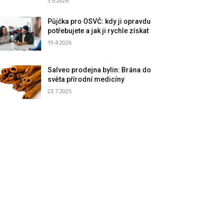
3.6.2026
Půjčka pro OSVČ: kdy ji opravdu
potřebujete a jak ji rychle získat
19.4.2026
Salveo prodejna bylin: Brána do
světa přírodní medicíny
23.7.2025