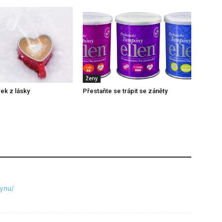
Ženy
rek z lásky
Přestaňte se trápit se záněty
lynu/