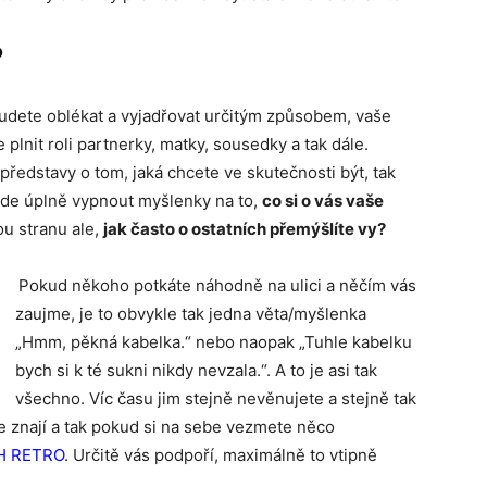
?
budete oblékat a vyjadřovat určitým způsobem, vaše
 plnit roli partnerky, matky, sousedky a tak dále.
představy o tom, jaká chcete ve skutečnosti být, tak
de úplně vypnout myšlenky na to,
co si o vás vaše
ou stranu ale,
jak často o ostatních přemýšlíte vy?
Pokud někoho potkáte náhodně na ulici a něčím vás
zaujme, je to obvykle tak jedna věta/myšlenka
„Hmm, pěkná kabelka.“ nebo naopak „Tuhle kabelku
bych si k té sukni nikdy nevzala.“. A to je asi tak
všechno. Víc času jim stejně nevěnujete a stejně tak
e znají a tak pokud si na sebe vezmete něco
H RETRO
. Určitě vás podpoří, maximálně to vtipně