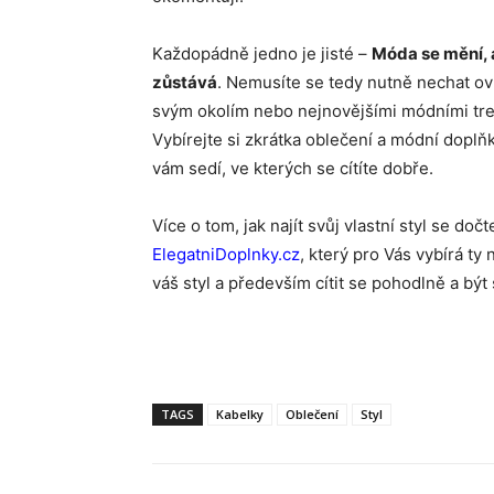
Každopádně jedno je jisté –
Móda se mění, a
zůstává
. Nemusíte se tedy nutně nechat ovl
svým okolím nebo nejnovějšími módními tre
Vybírejte si zkrátka oblečení a módní doplňk
vám sedí, ve kterých se cítíte dobře.
Více o tom, jak najít svůj vlastní styl se doč
ElegatniDoplnky.cz
, který pro Vás vybírá ty
váš styl a především cítit se pohodlně a bý
TAGS
Kabelky
Oblečení
Styl