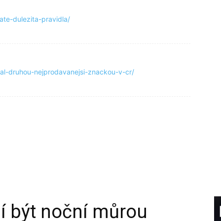
te-dulezita-pravidla/
tal-druhou-nejprodavanejsi-znackou-v-cr/