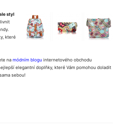
le styl
ivnit
ndy.
y, které
tete na
módním blogu
internetového obchodu
 nejlepší elegantní doplňky, které Vám pomohou doladit
t sama sebou!