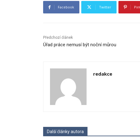
Facebook
Twitter
Pin
Předchozí článek
Úřad práce nemusí být noční můrou
redakce
Další články autora