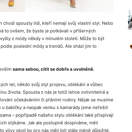
 chodí spousty lidí, kteří nemají svůj vlastní styl. Nebo
ná to ovšem, že byste je potkávali v příšerných
 vyšly z módy někdy v minulém století. Může to být
odle poslední módy a trendů. Ale shází jim to
devším
sama sebou, cítit se dobře a uvolněně.
ch let, někdo svůj styl projevu, oblékání a vůbec
inu života. Spousta z nás je totiž lehce ovlivnitelná a
ivňováni očekáváními či přáními rodiny. Nějak se musíme
ě u babičky a naopak venku s kamarády jsme neřešili
sama – popřípadě našeho stylu oblékání také přispívají
i nich stýkáme. Jak ale postupně dospíváme, měli
o vlivy okolí by pro nás měli být stále méně důležité.