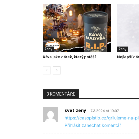
Ženy
Ženy
Káva jako dárek, který potěší
Nejlepší dá
3 KOMENTÁŘE
svet zeny
7.3.2024 At 19:07
https://casopistip.cz/grilujeme-na-p
Přihlásit zanechat komentář