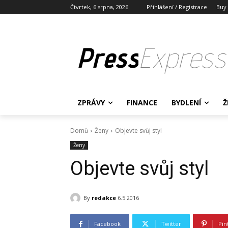
Čtvrtek, 6 srpna, 2026
Přihlášení / Registrace
Buy
Press
Express
ZPRÁVY
FINANCE
BYDLENÍ
Ž
Domů
Ženy
Objevte svůj styl
Ženy
Objevte svůj styl
By
redakce
6.5.2016
Facebook
Twitter
Pin