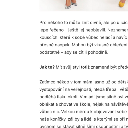
Pro někoho to může znít divně, ale po ulicích
lépe řečeno – ještě jej neobjevili. Nezname
kouscích, které k sobě vůbec neladí a navíc
přesně naopak. Mohou být vkusně oblečení p
podstatné – aby se cítili pohodlně.
Jak to?
Mít svůj styl totiž znamená být pře
Zatímco někdo v tom mám jasno už od dětský
vystupování na veřejnosti, hledá třeba i větš
podléhá tlaku okolí. V mládí jsme silně ovl
oblékat a chovat ve škole, nějak na návštěv
vůbec nic. Velkou měrou k objevování sebe 
naše koníčky, záliby a lidé, s kterými se př
bychom se stávat silnějšími osobnostmi a tyt