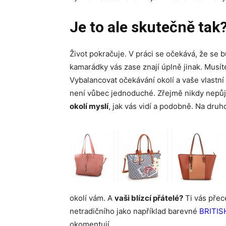
Je to ale skutečně tak
Život pokračuje. V práci se očekává, že se 
kamarádky vás zase znají úplně jinak. Musíte
Vybalancovat očekávání okolí a vaše vlastní 
není vůbec jednoduché. Zřejmě nikdy nepůj
okolí myslí
, jak vás vidí a podobně. Na druh
okolí vám. A
vaši blízcí přátelé?
Ti vás přec
netradičního jako například barevné
BRITIS
okomentují.