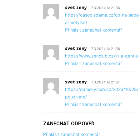
svet zeny
7.3.2024 At 21:36
https://casopisdama.cz/co-na-sebe
a-motylka/
Přihlásit zanechat komentář
svet zeny
7.3.2024 At 21:36
https://www.zenclub.cz/in-a-gentl
Přihlásit zanechat komentář
svet zeny
7.3.2024 At 21:37
https://damskyclub.cz/2023/10/28/h
pouzivate/
Přihlásit zanechat komentář
ZANECHAT ODPOVĚĎ
Přihlásit zanechat komentář