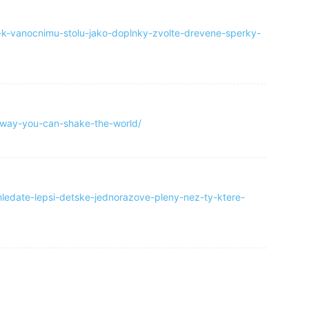
-k-vanocnimu-stolu-jako-doplnky-zvolte-drevene-sperky-
e-way-you-can-shake-the-world/
ledate-lepsi-detske-jednorazove-pleny-nez-ty-ktere-