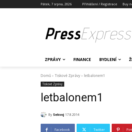
Pátek, 7 srpna, 2026
Přihlášení / Registrace
Buy n
Press
Express
ZPRÁVY
FINANCE
BYDLENÍ
Ž
Domů
Tiskové Zprávy
letbalonem1
Tiskové Zprávy
letbalonem1
By
Sekvoj
17.8.2014
Facebook
Twitter
Pin