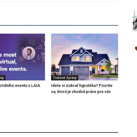
ávy
Tiskové Zprávy
bridního eventu s LAIA
Idete si zobrať hypotéku? Pozrite
sa, ktorá je vhodná práve pre vás