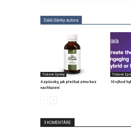
Další články autora
Tiskové Zprávy
Tiskové Zpr
4 způsoby, jak přečkat zimu bez
10 výhod hy
nachlazení
3 KOMENTÁŘE