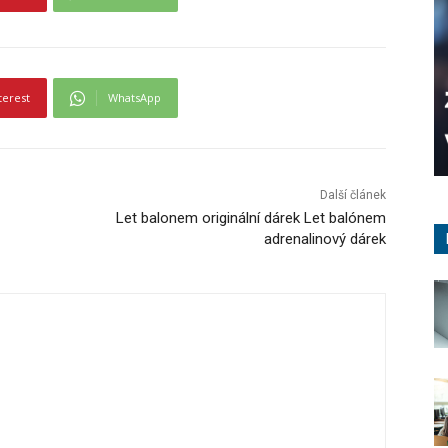
terest
WhatsApp
Další článek
Let balonem originální dárek Let balónem
adrenalinový dárek