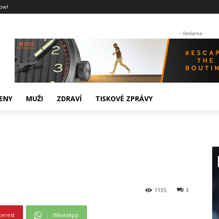
ow!
- Reklama -
ENY
MUŽI
ZDRAVÍ
TISKOVÉ ZPRÁVY
1135
3
terest
WhatsApp