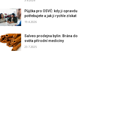
3.6.2026
Půjčka pro OSVČ: kdy ji opravdu
potřebujete a jak ji rychle získat
19.4.2026
Salveo prodejna bylin: Brána do
světa přírodní medicíny
23.7.2025