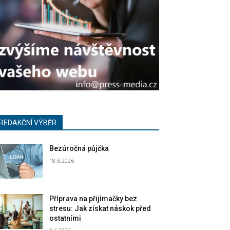
REDAKČNÍ VÝBĚR
Bezúročná půjčka
18.6.2026
Příprava na přijímačky bez
stresu: Jak získat náskok před
ostatními