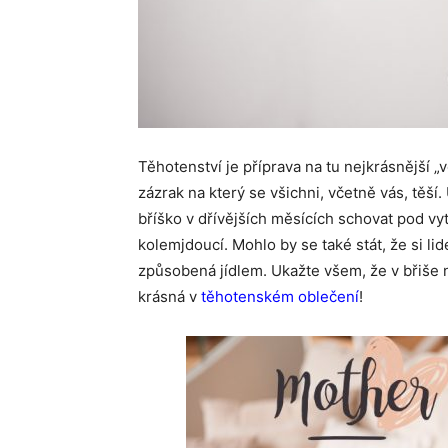
Těhotenství je příprava na tu nejkrásnější „
zázrak na který se všichni, včetně vás, těší.
bříško v dřívějších měsících schovat pod vy
kolemjdoucí. Mohlo by se také stát, že si li
způsobená jídlem. Ukažte všem, že v břiše n
krásná v
těhotenském oblečení
!