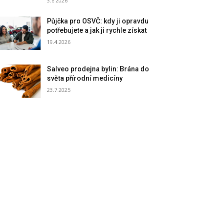
3.6.2026
Půjčka pro OSVČ: kdy ji opravdu
potřebujete a jak ji rychle získat
19.4.2026
Salveo prodejna bylin: Brána do
světa přírodní medicíny
23.7.2025