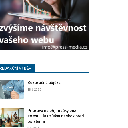
REDAKČNÍ VÝBĚR
Bezúročná půjčka
18.6.2026
Příprava na přijímačky bez
stresu: Jak získat náskok před
ostatními