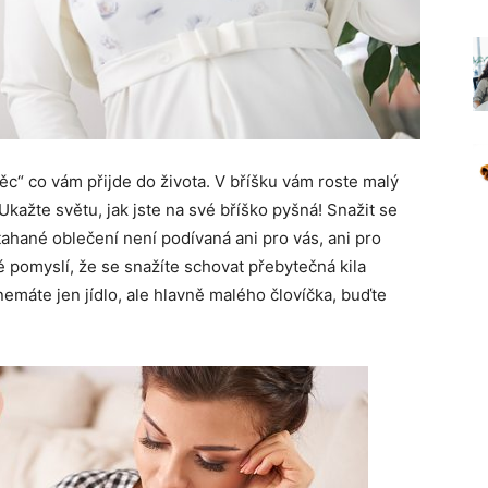
věc“ co vám přijde do života. V bříšku vám roste malý
 Ukažte světu, jak jste na své bříško pyšná! Snažit se
tahané oblečení není podívaná ani pro vás, ani pro
dé pomyslí, že se snažíte schovat přebytečná kila
emáte jen jídlo, ale hlavně malého človíčka, buďte