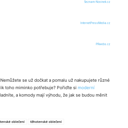
Seznam-Novinek.cz
InternetPressMedia.cz
PRwebs.cz
? Nemůžete se už dočkat a pomalu už nakupujete různé
olik toho miminko potřebuje? Pořiďte si
moderní
ladníte, a komody mají výhodu, že jak se budou měnit
otenské oblečení
těhotenské oblečení