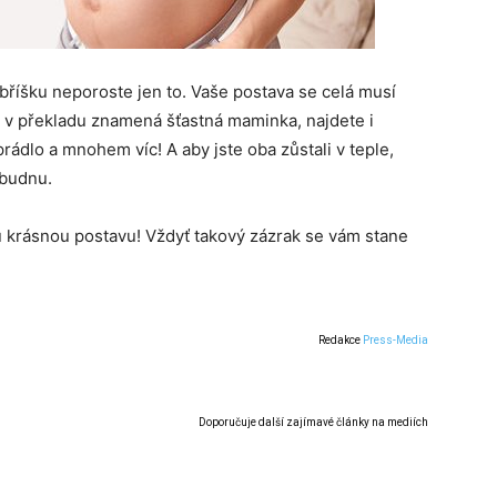
bříšku neporoste jen to. Vaše postava se celá musí
 v překladu znamená šťastná maminka, najdete i
rádlo a mnohem víc! A aby jste oba zůstali v teple,
 budnu.
 krásnou postavu! Vždyť takový zázrak se vám stane
Redakce
Press-Media
Doporučuje další zajímavé články na mediích