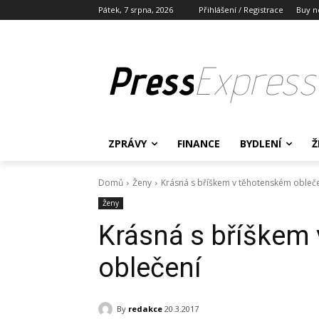
Pátek, 7 srpna, 2026
Přihlášení / Registrace
Buy n
Press
Express
ZPRÁVY
FINANCE
BYDLENÍ
Ž
Domů
Ženy
Krásná s bříškem v těhotenském obleč
Ženy
Krásná s bříškem
oblečení
By
redakce
20.3.2017