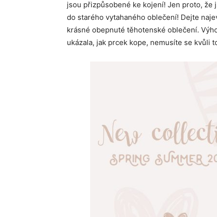
jsou přizpůsobené ke kojení! Jen proto, že
do starého vytahaného oblečení! Dejte najev
krásné obepnuté těhotenské oblečení. Výho
ukázala, jak prcek kope, nemusíte se kvůli t