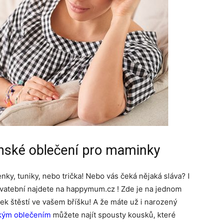
enské oblečení pro maminky
enky, tuniky, nebo trička! Nebo vás čeká nějaká sláva? I
svatební najdete na happymum.cz ! Zde je na jednom
ek štěstí ve vašem bříšku! A že máte už i narozený
ským oblečením
můžete najít spousty kousků, které