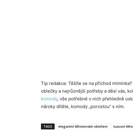
Tip redakce: Těšíte se na příchod miminka
oblečky a nejrůznější potřeby a děsí vás, k
komody
, vše potřebné v nich přehledně usk
nároky dítěte, komody „porostou“ s ním.
TAGS
elegantní těhotenské oblečení
luxusní těh