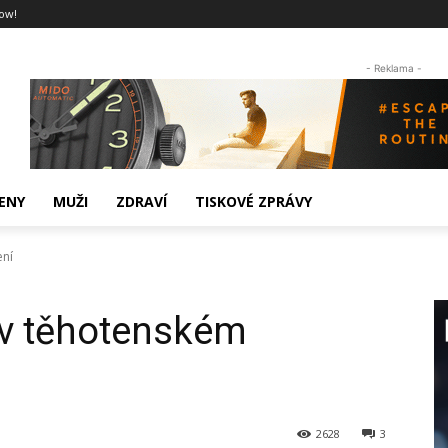
ow!
- Reklama -
ENY
MUŽI
ZDRAVÍ
TISKOVÉ ZPRÁVY
ení
 v těhotenském
2628
3