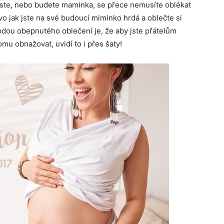
 jste, nebo budete maminka, se přece nemusíte oblékat
o jak jste na své budoucí miminko hrdá a oblečte si
dou obepnutého oblečení je, že aby jste přátelům
omu obnažovat, uvidí to i přes šaty!