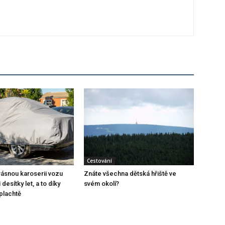
Cestování
rásnou karoserii vozu
Znáte všechna dětská hřiště ve
desítky let, a to díky
svém okolí?
oplachtě