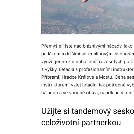
Přemýšleli jste nad bláznivými nápady, jako j
padákem a dalšími adrenalinovými šílenost
využít jedno z mnoha letišť rozesetých po Če
z výšky. Letadla s profesionálními instrukto
Příbrami, Hradce Králové a Mostu. Cena ses
instruktorem, vzlet letadla, tak potřebné vy
náladou a ve vhodné obuvi, například v teni
Užijte si tandemový ses
celoživotní partnerkou