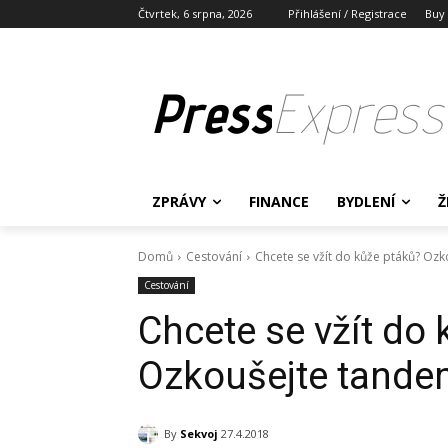
Čtvrtek, 6 srpna, 2026
Přihlášení / Registrace
Buy
Press
Express
ZPRÁVY
FINANCE
BYDLENÍ
Ž
Domů
Cestování
Chcete se vžít do kůže ptáků? Oz
Cestování
Chcete se vžít do
Ozkoušejte tande
By
Sekvoj
27.4.2018