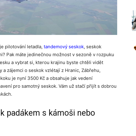
e pilotování letadla,
tandemový seskok
, seskok
mi? Pak máte jedinečnou možnost v sezoně v rozpuku
sku a vybrat si, kterou krajinu byste chtěli vidět
ry a zájemci o seskok vzlétají z Hranic, Zábřehu,
koku je nyní 3500 Kč a obsahuje jak vedení
bavení pro samotný seskok. Vám už stačí přijít s dobrou
skách.
kok padákem s kámoši nebo