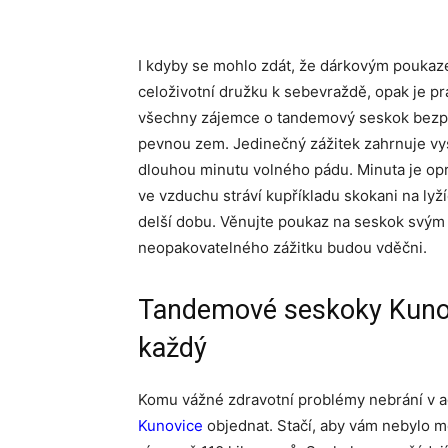
I kdyby se mohlo zdát, že dárkovým pouka
celoživotní družku k sebevraždě, opak je pra
všechny zájemce o tandemový seskok bezpe
pevnou zem. Jedinečný zážitek zahrnuje vys
dlouhou minutu volného pádu. Minuta je opra
ve vzduchu stráví kupříkladu skokani na lyž
delší dobu. Věnujte poukaz na seskok svým 
neopakovatelného zážitku budou vděčni.
Tandemové seskoky Kunov
každý
Komu vážné zdravotní problémy nebrání v a
Kunovice
objednat. Stačí, aby vám nebylo mé