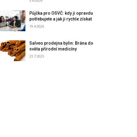
3.6.2026
Půjčka pro OSVČ: kdy ji opravdu
potřebujete a jak ji rychle získat
19.4.2026
Salveo prodejna bylin: Brána do
světa přírodní medicíny
23.7.2025