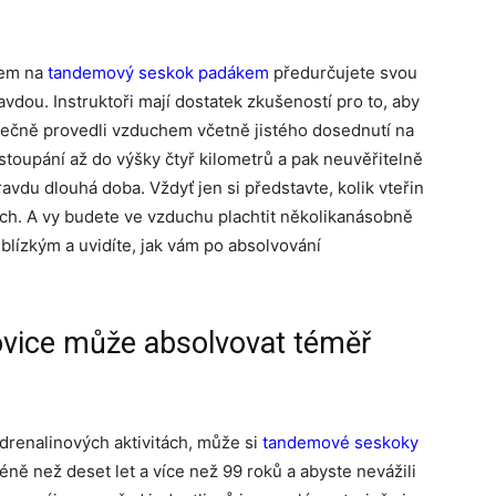
zem na
tandemový seskok padákem
předurčujete svou
vdou. Instruktoři mají dostatek zkušeností pro to, aby
čně provedli vzduchem včetně jistého dosednutí na
toupání až do výšky čtyř kilometrů a pak neuvěřitelně
vdu dlouhá doba. Vždyť jen si představte, kolik vteřin
ích. A vy budete ve vzduchu plachtit několikanásobně
blízkým a uvidíte, jak vám po absolvování
ice může absolvovat téměř
drenalinových aktivitách, může si
tandemové seskoky
ně než deset let a více než 99 roků a abyste nevážili