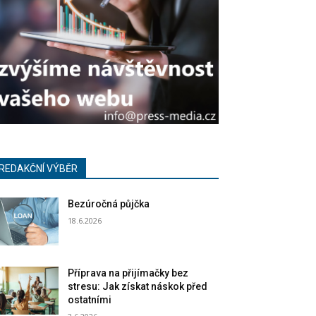
REDAKČNÍ VÝBĚR
Bezúročná půjčka
18.6.2026
Příprava na přijímačky bez
stresu: Jak získat náskok před
ostatními