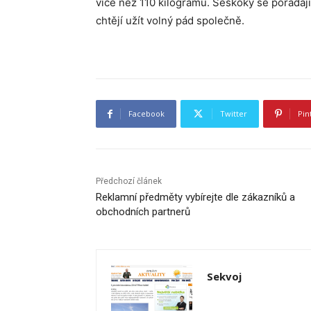
více než 110 kilogramů. Seskoky se pořádají 
chtějí užít volný pád společně.
Facebook
Twitter
Pin
Předchozí článek
Reklamní předměty vybírejte dle zákazníků a
obchodních partnerů
Sekvoj