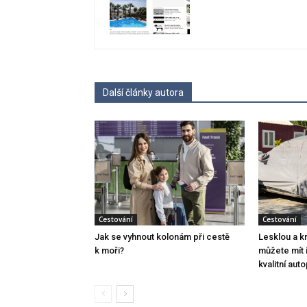
Další články autora
Cestování
Cestování
Jak se vyhnout kolonám při cestě
Lesklou a k
k moři?
můžete mít i 
kvalitní aut