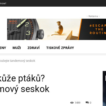
 now!
- Reklama -
ENY
MUŽI
ZDRAVÍ
TISKOVÉ ZPRÁVY
koušejte tandemový seskok
 kůže ptáků?
mový seskok
1499
0