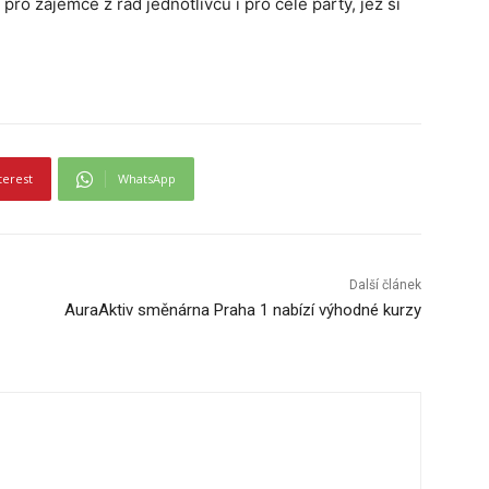
pro zájemce z řad jednotlivců i pro celé party, jež si
terest
WhatsApp
Další článek
AuraAktiv směnárna Praha 1 nabízí výhodné kurzy