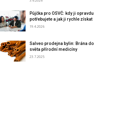
3.6.2026
Půjčka pro OSVČ: kdy ji opravdu
potřebujete a jak ji rychle získat
19.4.2026
Salveo prodejna bylin: Brána do
světa přírodní medicíny
23.7.2025