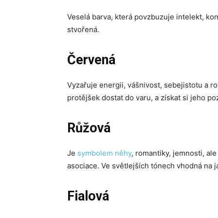
Veselá barva, která povzbuzuje intelekt, ko
stvořená.
Červená
Vyzařuje energii, vášnivost, sebejistotu a r
protějšek dostat do varu, a získat si jeho po
Růžová
Je
symbolem něhy
, romantiky, jemnosti, al
asociace. Ve světlejších tónech vhodná na ja
Fialová