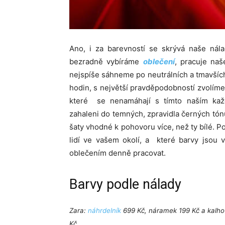
Ano, i za barevností se skrývá naše nála
bezradně vybíráme
oblečení
, pracuje na
nejspíše sáhneme po neutrálních a tmavších
hodin, s největší pravděpodobností zvolíme 
které se nenamáhají s tímto naším kaž
zahaleni do temných, zpravidla černých tón
šaty vhodné k pohovoru více, než ty bílé. Po
lidí ve vašem okolí, a které barvy jsou 
oblečením denně pracovat.
Barvy podle nálady
Zara:
náhrdelník
699 Kč, náramek 199 Kč a kalhot
Kč