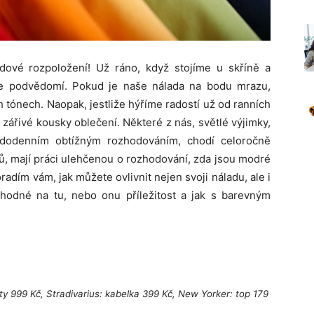
dové rozpoložení! Už ráno, když stojíme u skříně a
še podvědomí. Pokud je naše nálada na bodu mrazu,
 tónech. Naopak, jestliže hýříme radostí už od ranních
zářivé kousky oblečení. Některé z nás, světlé výjimky,
dodenním obtížným rozhodováním, chodí celoročně
ů, mají práci ulehčenou o rozhodování, zda jsou modré
radím vám, jak můžete ovlivnit nejen svoji náladu, ale i
vhodné na tu, nebo onu příležitost a jak s barevným
y 999 Kč, Stradivarius: kabelka 399 Kč, New Yorker: top 179