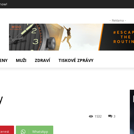
now!
- Reklama -
ENY
MUŽI
ZDRAVÍ
TISKOVÉ ZPRÁVY
y
1532
3
terest
WhatsApp