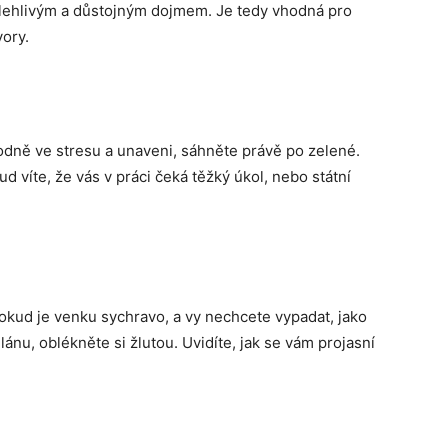
lehlivým a důstojným dojmem. Je tedy vhodná pro
ory.
hodně ve stresu a unaveni, sáhněte právě po zelené.
d víte, že vás v práci čeká těžký úkol, nebo státní
okud je venku sychravo, a vy nechcete vypadat, jako
nu, oblékněte si žlutou. Uvidíte, jak se vám projasní