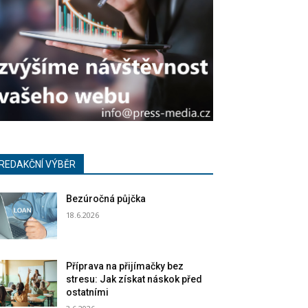
REDAKČNÍ VÝBĚR
Bezúročná půjčka
18.6.2026
Příprava na přijímačky bez
stresu: Jak získat náskok před
ostatními