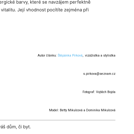
ergické barvy, které se navzájem perfektně
italitu. Její vhodnost pocítíte zejména při
Autor článku:
Štěpánka Pírková
, vizážistka a stylistka
s.pirkova@seznam.cz
Fotograf: Vojtěch Bojda
Model: Betty Mikulcová a Dominika Mikulcová
áš dům, či byt.