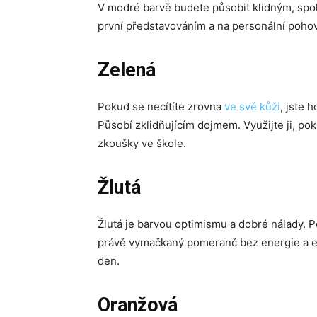
V modré barvě budete působit klidným, spo
první představováním a na personální pohov
Zelená
Pokud se necítíte zrovna
ve své kůži
, jste 
Působí zklidňujícím dojmem. Využijte ji, poku
zkoušky ve škole.
Žlutá
Žlutá je barvou optimismu a dobré nálady. P
právě vymačkaný pomeranč bez energie a elá
den.
Oranžová