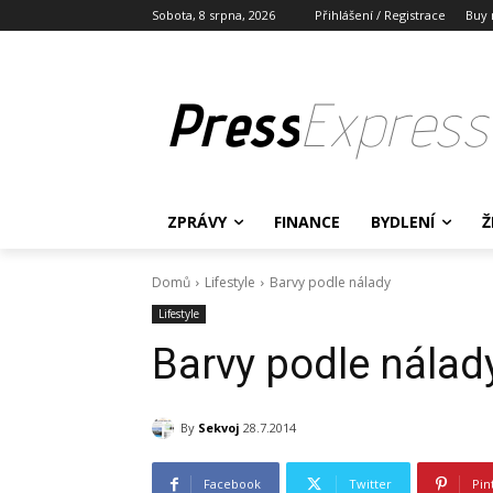
Sobota, 8 srpna, 2026
Přihlášení / Registrace
Buy 
Press
Express
ZPRÁVY
FINANCE
BYDLENÍ
Ž
Domů
Lifestyle
Barvy podle nálady
Lifestyle
Barvy podle nálad
By
Sekvoj
28.7.2014
Facebook
Twitter
Pin