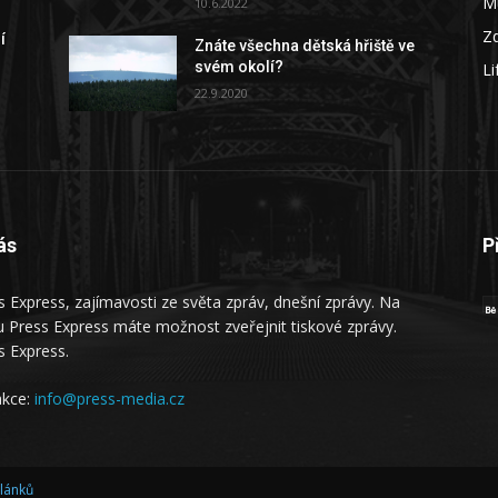
M
10.6.2022
Zd
í
Znáte všechna dětská hřiště ve
svém okolí?
Li
22.9.2020
ás
P
s Express, zajímavosti ze světa zpráv, dnešní zprávy. Na
 Press Express máte možnost zveřejnit tiskové zprávy.
s Express.
kce:
info@press-media.cz
článků