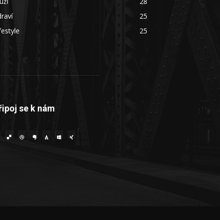
uži
28
raví
25
festyle
25
řipoj se k nám