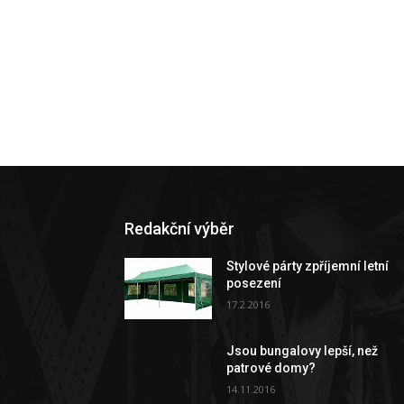
Redakční výběr
Stylové párty zpříjemní letní
posezení
17.2.2016
Jsou bungalovy lepší, než
patrové domy?
14.11.2016