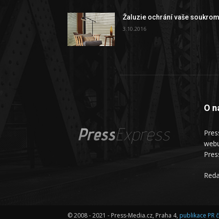
Žaluzie ochrání vaše soukrom
3.10.2016
O n
Press
Express
Pres
webu
Pres
Reda
© 2008 - 2021 - Press-Media.cz, Praha 4,
publikace PR 