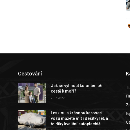
Cestování
K
Jak se vyhnout kolonám při
Ti
cestě k moři?
F
25.7.2022
Z
By
Lesklou a krásnou karoserii
vozu můžete mít i desítky let, a
C
to díky kvalitní autoplachtě