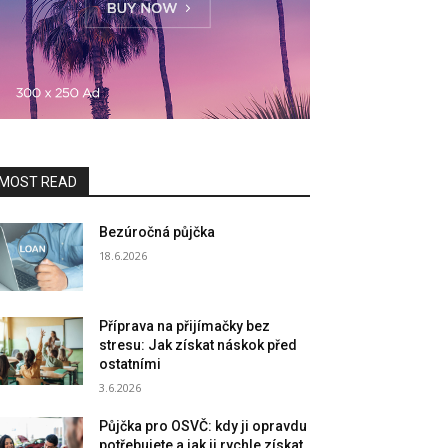
MOST READ
Bezúročná půjčka
18.6.2026
Příprava na přijímačky bez
stresu: Jak získat náskok před
ostatními
3.6.2026
Půjčka pro OSVČ: kdy ji opravdu
potřebujete a jak ji rychle získat