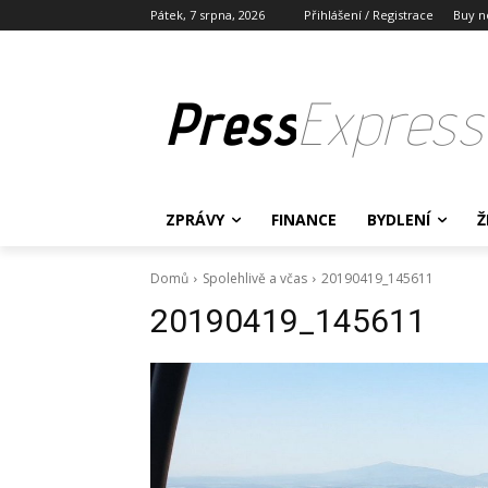
Pátek, 7 srpna, 2026
Přihlášení / Registrace
Buy n
Press
Express
ZPRÁVY
FINANCE
BYDLENÍ
Ž
Domů
Spolehlivě a včas
20190419_145611
20190419_145611