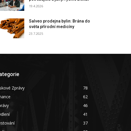
19.4.2026
Salveo prodejna bylin: Brána do
světa přírodní medicíny
23.7.2025
ategorie
skové Zprávy
78
inance
62
právy
46
dlení
41
estování
37