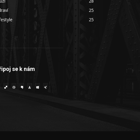
uži
28
raví
25
festyle
25
řipoj se k nám