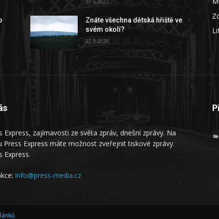
M
10.6.2022
Zd
o
Znáte všechna dětská hřiště ve
svém okolí?
Li
22.9.2020
ás
P
s Express, zajímavosti ze světa zpráv, dnešní zprávy. Na
 Press Express máte možnost zveřejnit tiskové zprávy.
s Express.
kce:
info@press-media.cz
článků