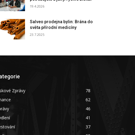
19.4.2026
Salveo prodejna bylin: Brána do
světa přírodní medicíny
23.7.2025
ategorie
skové Zprávy
78
inance
62
právy
46
dlení
41
estování
37