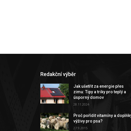
Redakční výběr
Jak ušetřit za energie přes
zimu: Tipy a triky pro teplý a
úsporný domov
28.11.2024
Proč pořídit vitamíny a doplňk
výživy pro psa?
27.9.2015