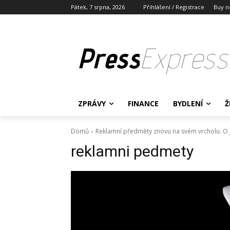
Pátek, 7 srpna, 2026
Přihlášení / Registrace
Buy n
Press
Express
ZPRÁVY
FINANCE
BYDLENÍ
Ž
Domů
Reklamní předměty znovu na svém vrcholu. O j
reklamni pedmety