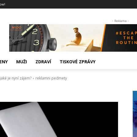
ow!
- Reklama -
ENY
MUŽI
ZDRAVÍ
TISKOVÉ ZPRÁVY
aké je nyní zájem?
reklamni pedmety