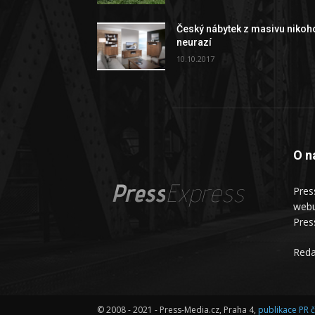
Český nábytek z masivu nikoh
neurazí
10.10.2017
O n
Press
Express
Pres
webu
Pres
Reda
© 2008 - 2021 - Press-Media.cz, Praha 4,
publikace PR 