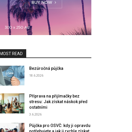
MOST READ
Bezúročná půjčka
18.6.2026
Příprava na přijímačky bez
stresu: Jak získat náskok před
ostatními
3.6.2026
Půjčka pro OSVČ: kdy ji opravdu
potřebujete a jak ji rychle získat