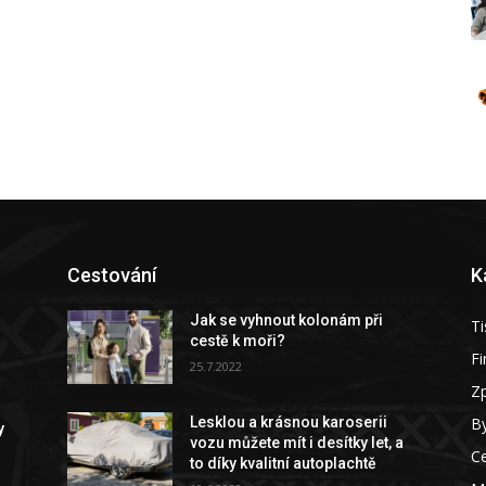
Cestování
K
Jak se vyhnout kolonám při
Ti
cestě k moři?
F
25.7.2022
Z
By
Lesklou a krásnou karoserii
y
vozu můžete mít i desítky let, a
C
to díky kvalitní autoplachtě