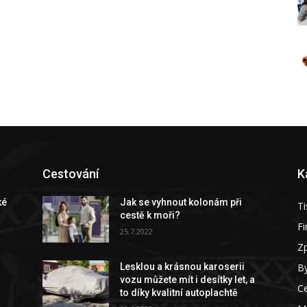
Cestování
K
ké
Jak se vyhnout kolonám při
Ti
cestě k moři?
F
25.7.2022
Z
By
Lesklou a krásnou karoserii
vozu můžete mít i desítky let, a
C
to díky kvalitní autoplachtě