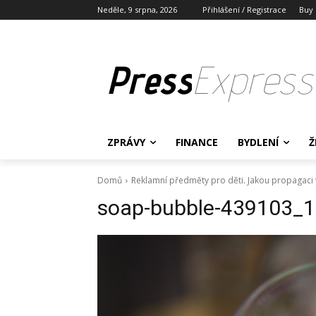
Neděle, 9 srpna, 2026
Přihlášení / Registrace
Buy
Press
Express
ZPRÁVY
FINANCE
BYDLENÍ
Ž
Domů
Reklamní předměty pro děti. Jakou propagaci 
soap-bubble-439103_