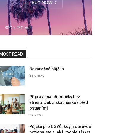
MOST READ
Bezúročná půjčka
18.6.2026
Příprava na přijímačky bez
stresu: Jak získat náskok před
ostatními
3.6.2026
Půjčka pro OSVČ: kdy ji opravdu
potřebujete a jak ji rychle získat