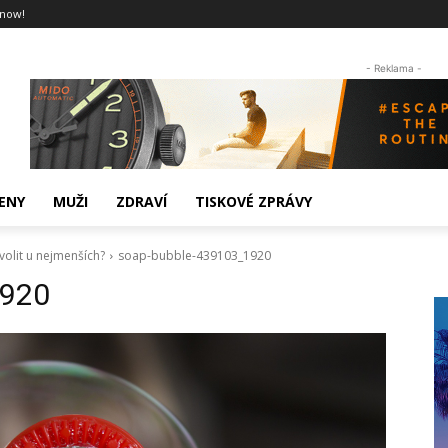
 now!
- Reklama -
ENY
MUŽI
ZDRAVÍ
TISKOVÉ ZPRÁVY
volit u nejmenších?
soap-bubble-439103_1920
1920