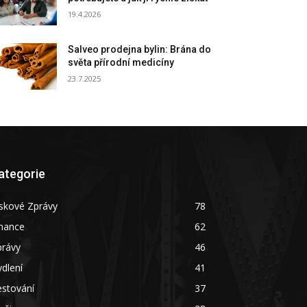
19.4.2026
Salveo prodejna bylin: Brána do
světa přírodní medicíny
23.7.2025
ategorie
skové Zprávy
78
inance
62
právy
46
dlení
41
estování
37