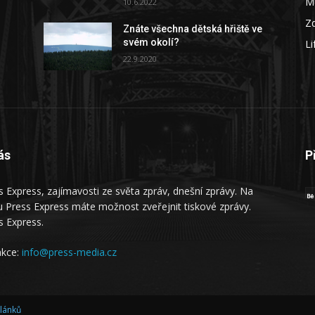
M
10.6.2022
Zd
Znáte všechna dětská hřiště ve
svém okolí?
Li
22.9.2020
ás
P
s Express, zajímavosti ze světa zpráv, dnešní zprávy. Na
 Press Express máte možnost zveřejnit tiskové zprávy.
s Express.
kce:
info@press-media.cz
článků