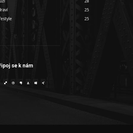
uži
28
raví
25
festyle
25
řipoj se k nám