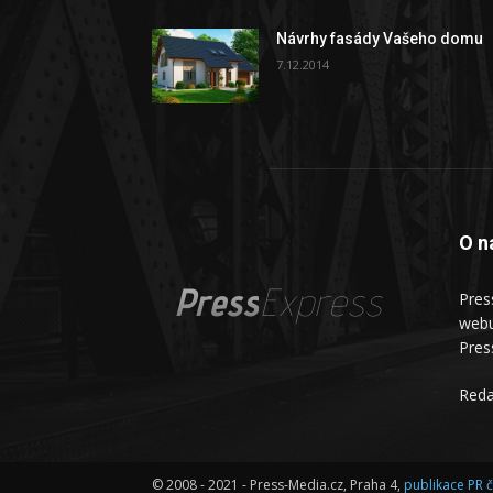
Návrhy fasády Vašeho domu
7.12.2014
O n
Press
Express
Pres
webu
Pres
Reda
© 2008 - 2021 - Press-Media.cz, Praha 4,
publikace PR 