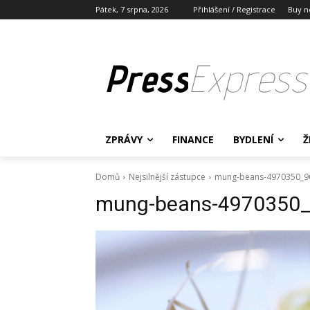
Pátek, 7 srpna, 2026
Přihlášení / Registrace
Buy n
Press
Express
ZPRÁVY
FINANCE
BYDLENÍ
Ž
Domů
Nejsilnější zástupce
mung-beans-4970350_9
mung-beans-4970350