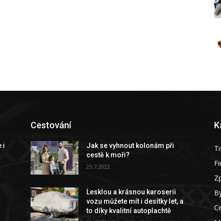
Cestování
K
 i
Jak se vyhnout kolonám při
Ti
cestě k moři?
F
25.7.2022
Z
By
Lesklou a krásnou karoserii
vozu můžete mít i desítky let, a
C
to díky kvalitní autoplachtě