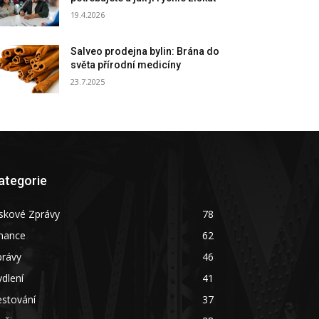
19.4.2026
Salveo prodejna bylin: Brána do
světa přírodní medicíny
23.7.2025
ategorie
skové Zprávy
78
inance
62
právy
46
dlení
41
estování
37