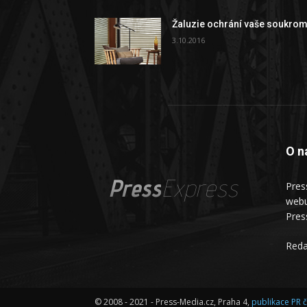
Žaluzie ochrání vaše soukrom
3.10.2016
O n
Press
Express
Pres
webu
Pres
Reda
© 2008 - 2021 - Press-Media.cz, Praha 4,
publikace PR 