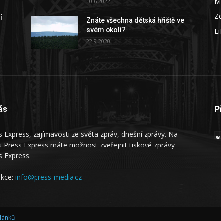
M
10.6.2022
Zd
í
Znáte všechna dětská hřiště ve
svém okolí?
Li
22.9.2020
ás
P
s Express, zajímavosti ze světa zpráv, dnešní zprávy. Na
 Press Express máte možnost zveřejnit tiskové zprávy.
s Express.
kce:
info@press-media.cz
článků