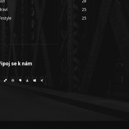
uži
28
raví
25
festyle
25
řipoj se k nám