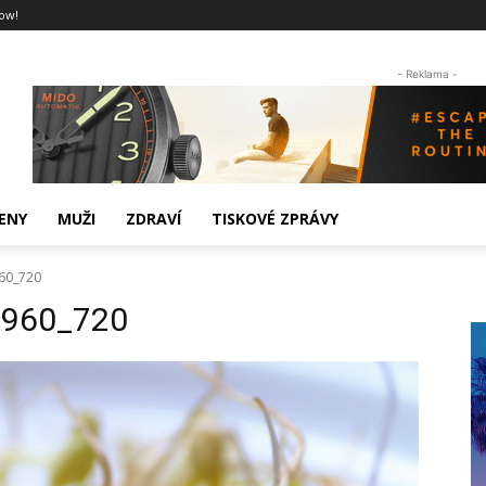
ow!
- Reklama -
ENY
MUŽI
ZDRAVÍ
TISKOVÉ ZPRÁVY
60_720
_960_720