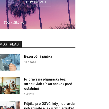
MOST READ
Bezúročná půjčka
18.6.2026
Příprava na přijímačky bez
stresu: Jak získat náskok před
ostatními
3.6.2026
Půjčka pro OSVČ: kdy ji opravdu
potřebujete a jak ji rychle získat