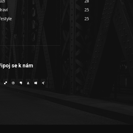
uži
28
raví
25
festyle
25
řipoj se k nám