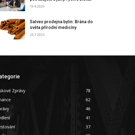
19.4.2026
Salveo prodejna bylin: Brána do
světa přírodní medicíny
23.7.2025
ategorie
skové Zprávy
78
inance
62
právy
46
dlení
41
estování
37