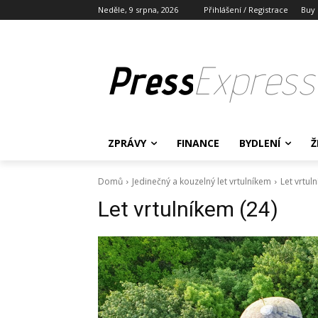
Neděle, 9 srpna, 2026
Přihlášení / Registrace
Buy
Press
Express
ZPRÁVY
FINANCE
BYDLENÍ
Ž
Domů
Jedinečný a kouzelný let vrtulníkem
Let vrtul
Let vrtulníkem (24)