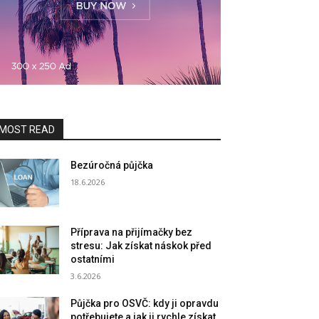
MOST READ
Bezúročná půjčka
18.6.2026
Příprava na přijímačky bez
stresu: Jak získat náskok před
ostatními
3.6.2026
Půjčka pro OSVČ: kdy ji opravdu
potřebujete a jak ji rychle získat