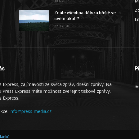
M
10.6.2022
Zd
Znáte všechna dětská hřiště ve
svém okolí?
Li
22.9.2020
ás
P
s Express, zajímavosti ze světa zpráv, dnešní zprávy. Na
 Press Express máte možnost zveřejnit tiskové zprávy.
s Express.
kce:
info@press-media.cz
článků