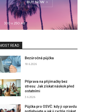
MOST READ
Bezúročná půjčka
18.6.2026
Příprava na přijímačky bez
stresu: Jak získat náskok před
ostatními
3.6.2026
Půjčka pro OSVČ: kdy ji opravdu
potřebujete a jak ji rychle získat