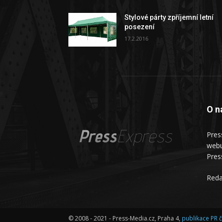
Stylové párty zpříjemní letní
posezení
17.2.2016
O n
Press
Express
Pres
webu
Pres
Reda
© 2008 - 2021 - Press-Media.cz, Praha 4,
publikace PR 