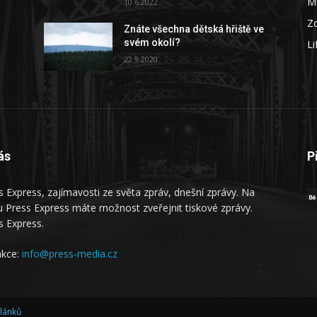
M
10.6.2022
Zd
Znáte všechna dětská hřiště ve
svém okolí?
Li
22.9.2020
ás
P
s Express, zajímavosti ze světa zpráv, dnešní zprávy. Na
 Press Express máte možnost zveřejnit tiskové zprávy.
s Express.
kce:
info@press-media.cz
článků