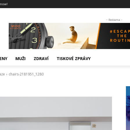
 now!
- Reklama -
ENY
MUŽI
ZDRAVÍ
TISKOVÉ ZPRÁVY
raze
chairs-2181951_1280