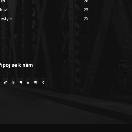
uži
28
raví
25
festyle
25
řipoj se k nám