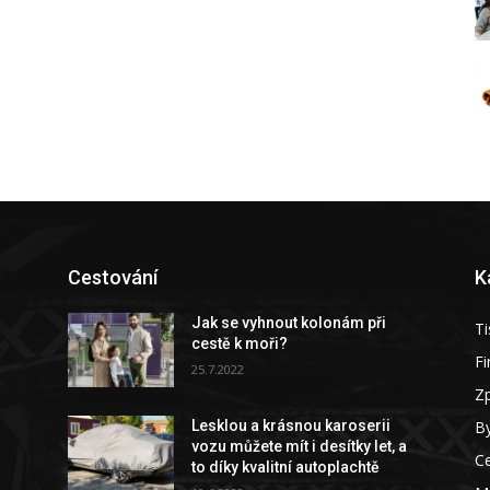
Cestování
K
Jak se vyhnout kolonám při
Ti
cestě k moři?
F
25.7.2022
Z
By
Lesklou a krásnou karoserii
vozu můžete mít i desítky let, a
C
to díky kvalitní autoplachtě