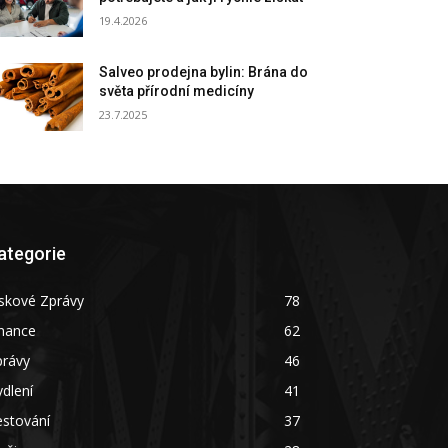
19.4.2026
Salveo prodejna bylin: Brána do
světa přírodní medicíny
23.7.2025
ategorie
skové Zprávy
78
inance
62
právy
46
dlení
41
estování
37